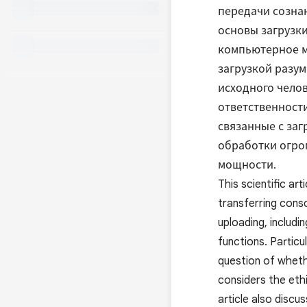
передачи сознан
основы загрузки
компьютерное м
загрузкой разум
исходного челов
ответственности
связанные с заг
обработки огро
мощности.
This scientific ar
transferring consc
uploading, includ
functions. Particu
question of whethe
considers the ethi
article also discu