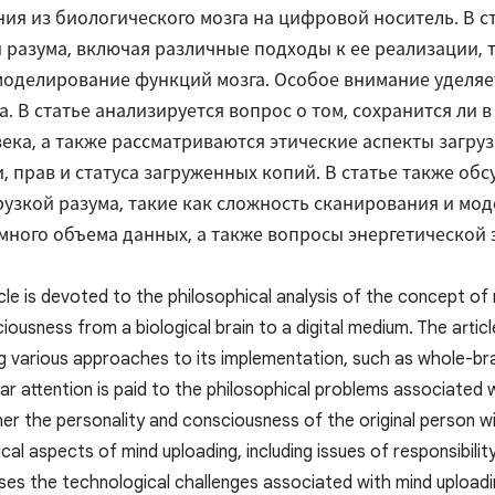
ия из биологического мозга на цифровой носитель. В 
 разума, включая различные подходы к ее реализации, т
оделирование функций мозга. Особое внимание уделяе
а. В статье анализируется вопрос о том, сохранится ли
ека, а также рассматриваются этические аспекты загру
, прав и статуса загруженных копий. В статье также об
рузкой разума, такие как сложность сканирования и мо
много объема данных, а также вопросы энергетической
ticle is devoted to the philosophical analysis of the concept o
iousness from a biological brain to a digital medium. The arti
ing various approaches to its implementation, such as whole-b
lar attention is paid to the philosophical problems associated 
r the personality and consciousness of the original person will
cal aspects of mind uploading, including issues of responsibili
sses the technological challenges associated with mind uploadi