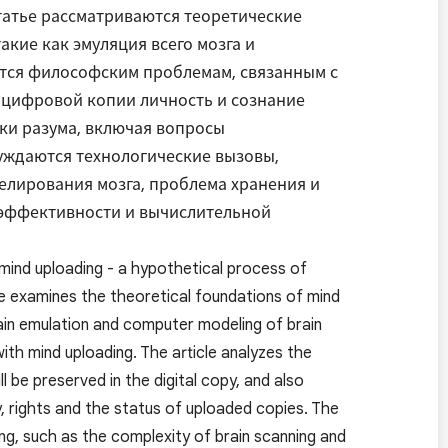
статье рассматриваются теоретические
акие как эмуляция всего мозга и
тся философским проблемам, связанным с
 в цифровой копии личность и сознание
зки разума, включая вопросы
суждаются технологические вызовы,
делирования мозга, проблема хранения и
 эффективности и вычислительной
f mind uploading - a hypothetical process of
cle examines the theoretical foundations of mind
rain emulation and computer modeling of brain
with mind uploading. The article analyzes the
 be preserved in the digital copy, and also
ty, rights and the status of uploaded copies. The
ng, such as the complexity of brain scanning and