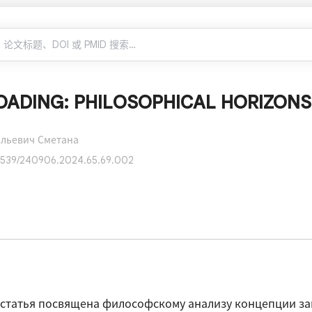
OADING: PHILOSOPHICAL HORIZONS 
льевич Сметана
7539/240906.2024.65.69.002
 статья посвящена философскому анализу концепции заг