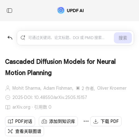
搜索
Cascaded Diffusion Models for Neural
Motion Planning
Mohit Sharma,
Adam Fishman,
Oliver Kroemer
2 作者,
2025
·
DOI: 10.48550/arXiv.2505.15157
arXiv.org · 引用数 0
PDF对话
添加到知识库
下载 PDF
查看关联图谱