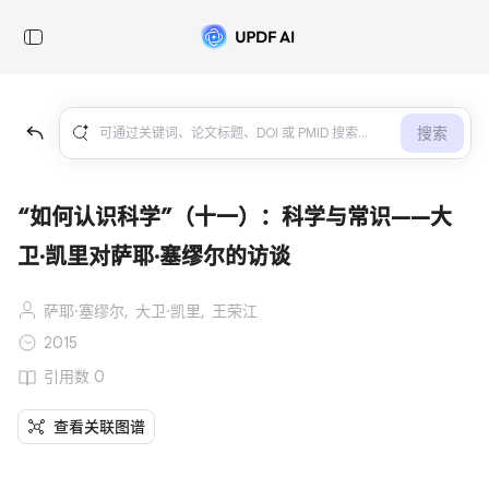
搜索
“如何认识科学”（十一）：科学与常识——大
卫·凯里对萨耶·塞缪尔的访谈
萨耶·塞缪尔,
大卫·凯里,
王荣江
2015
引用数 0
查看关联图谱