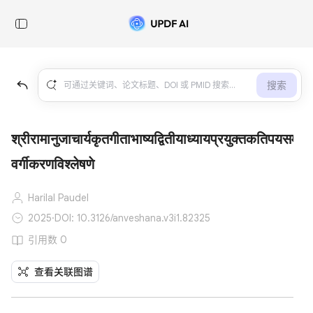
搜索
श्रीरामानुजाचार्यकृतगीताभाष्यद्वितीयाध्यायप्रयुक्तकतिपयसमस्त
वर्गीकरणविश्लेषणे
Harilal Paudel
2025
·
DOI: 10.3126/anveshana.v3i1.82325
引用数 0
查看关联图谱