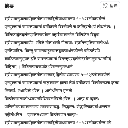
翻译
摘要
श्रीरामानुजाचार्यकृतगीताभाष्यद्वितीयाध्यायस्य १–१२श्लोकपर्यन्तं
प्रयुक्तानां समस्तपदानां वर्गीकरणे विश्लेषणे च केन्द्रितोऽयं शोधलेखः ।
विशिष्टाद्वैतदर्शनप्रतिष्ठापकेन महावैयाकरणेन विशिष्टेन विदुषा
श्रीरामानुजाचार्येण रचिते गीताभाष्ये गीतायाः श्रुतिस्मृतिसम्मतोऽर्थः
प्रतिपादितः किन्तु समासबाहुल्यात्तद्वाक्यार्थस्फोरणे पण्डितैरपि
काठिन्यमनुभूयत इति समस्तपदानां विग्रहप्रदर्शनोद्देश्येनानुसन्धानमिदं
विहितम् । मिश्रितस्वरूपकेऽस्मिन्ननुसन्धाने
श्रीरामानुजाचार्यकृतगीताभाष्याद् द्वितीयाध्यायस्य १–१२श्लोकपर्यन्तं
प्रयुक्तानां समस्तपदानां सङ्कलनं कृत्वा तेषां वर्गीकरणं विश्लेषणञ्च कृत्वा
निष्कर्षः स्थापितोऽस्ति । अतोऽस्मिन् मूलतो
विश्लेषणात्मकोऽध्ययनविधिरवलम्बितोऽस्ति । अत्र च मूलतः
पाणिनीयपव्याकरणस्य समाससम्बद्धः सिद्धान्तः सैद्धान्तिकपर्याधारत्वेन
गृहीतोऽस्ति । प्राप्ततथ्यानां विश्लेषणेन चात्र–
श्रीरामानुजाचार्यकृतगीताभाष्यद्वितीयाध्यायस्य १–१२श्लोकपर्यन्तभागे